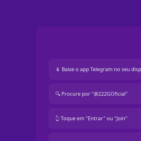
📱 Baixe o app Telegram no seu disp
🔍 Procure por "@222GOficial"
👆 Toque em "Entrar" ou "Join"