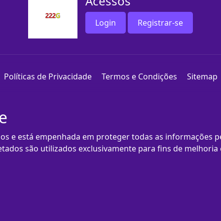
Acessos
Login
Registrar-se
Políticas de Privacidade
Termos e Condições
Sitemap
de
rios e está empenhada em proteger todas as informações p
tados são utilizados exclusivamente para fins de melhoria