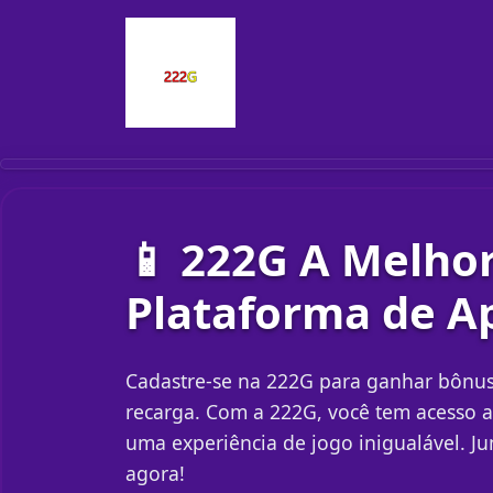
📱 222G A Melho
Plataforma de A
Cadastre-se na 222G para ganhar bônus
recarga. Com a 222G, você tem acesso a
uma experiência de jogo inigualável. J
agora!