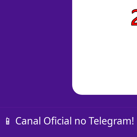
📱 Canal Oficial no Telegram!