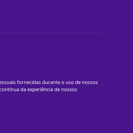
essoais fornecidas durante o uso de nossos
 contínua da experiência de nossos