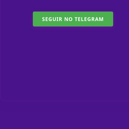
SEGUIR NO TELEGRAM