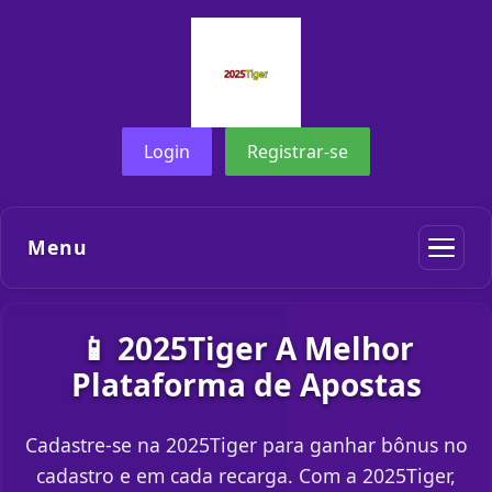
Login
Registrar-se
Menu
📱 2025Tiger A Melhor
Plataforma de Apostas
Cadastre-se na 2025Tiger para ganhar bônus no
cadastro e em cada recarga. Com a 2025Tiger,