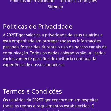
Políticas de Privacidade
Termos e Condições
Sitemap
Políticas de Privacidade
A 2025Tiger valoriza a privacidade de seus usuários e
está empenhada em proteger todas as informações
pessoais fornecidas durante o uso de nossos canais de
comunicação. Todos os dados coletados são utilizados
exclusivamente para fins de melhoria contínua da
experiência de nossos jogadores.
Termos e Condições
Os usuários da 2025Tiger concordam em respeitar
todas as regras e regulamentos estabelecidos. É