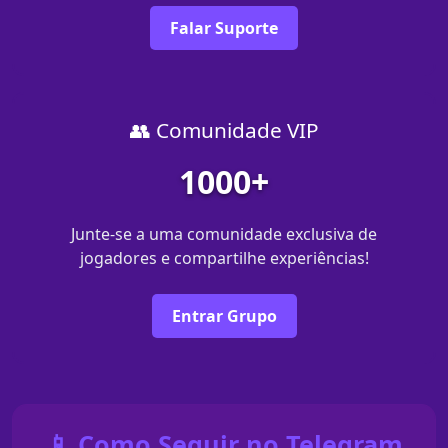
Falar Suporte
👥 Comunidade VIP
1000+
Junte-se a uma comunidade exclusiva de
jogadores e compartilhe experiências!
Entrar Grupo
📱 Como Seguir no Telegram