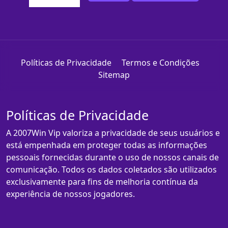
Políticas de Privacidade
Termos e Condições
Sitemap
Políticas de Privacidade
A 2007Win Vip valoriza a privacidade de seus usuários e
está empenhada em proteger todas as informações
pessoais fornecidas durante o uso de nossos canais de
comunicação. Todos os dados coletados são utilizados
exclusivamente para fins de melhoria contínua da
experiência de nossos jogadores.