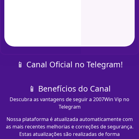
📱 Canal Oficial no Telegram!
📱 Benefícios do Canal
Descubra as vantagens de seguir a 2007Win Vip no
Telegram
Nossa plataforma é atualizada automaticamente com
as mais recentes melhorias e correções de segurança.
Estas atualizações são realizadas de forma