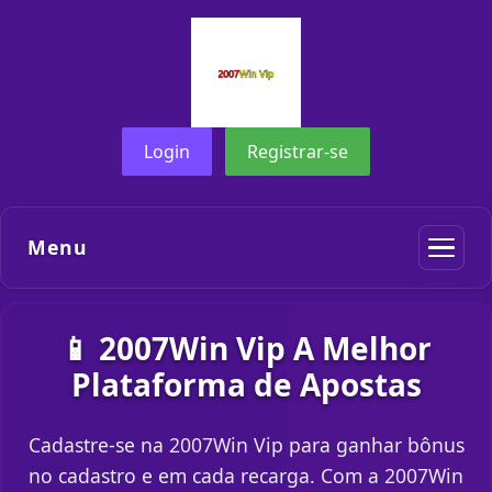
Login
Registrar-se
Menu
📱 2007Win Vip A Melhor
Plataforma de Apostas
Cadastre-se na 2007Win Vip para ganhar bônus
no cadastro e em cada recarga. Com a 2007Win