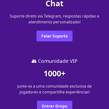
Chat
Suporte direto via Telegram, respostas rápidas e
atendimento personalizado!
Falar Suporte
👥 Comunidade VIP
1000+
Junte-se a uma comunidade exclusiva de
jogadores e compartilhe experiências!
Entrar Grupo