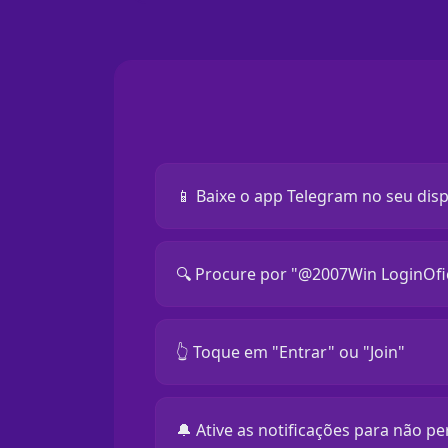
📱 Baixe o app Telegram no seu disp
🔍 Procure por "@2007Win LoginOfic
👆 Toque em "Entrar" ou "Join"
🔔 Ative as notificações para não p