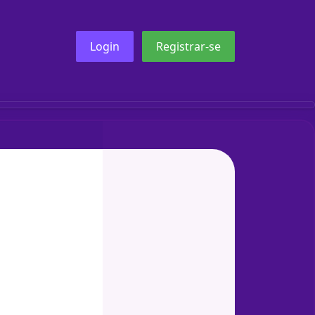
Login
Registrar-se