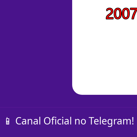
📱 Canal Oficial no Telegram!