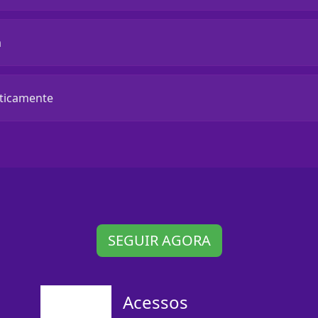
a
aticamente
SEGUIR AGORA
Acessos