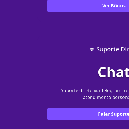
Ver Bônus
💬 Suporte Di
Cha
Suporte direto via Telegram, r
atendimento persona
Falar Suport