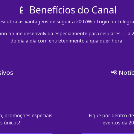
📱 Benefícios do Canal
escubra as vantagens de seguir a 2007Win Login no Telegr
no online desenvolvida especialmente para celulares — a 20
do dia a dia com entretenimento a qualquer hora.
sivos
📢 Notí
m, promoções especiais
Fique por dentro d
s únicos!
eventos da 2