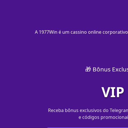
A 1977Win é um cassino online corporativo
🎁 Bônus Exclu
VIP
Receba bônus exclusivos do Telegra
e códigos promocionai