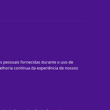
s pessoais fornecidas durante o uso de
elhoria contínua da experiência de nossos