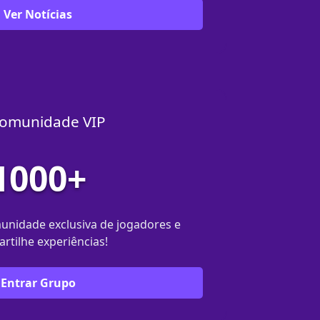
Ver Notícias
Comunidade VIP
1000+
unidade exclusiva de jogadores e
rtilhe experiências!
Entrar Grupo