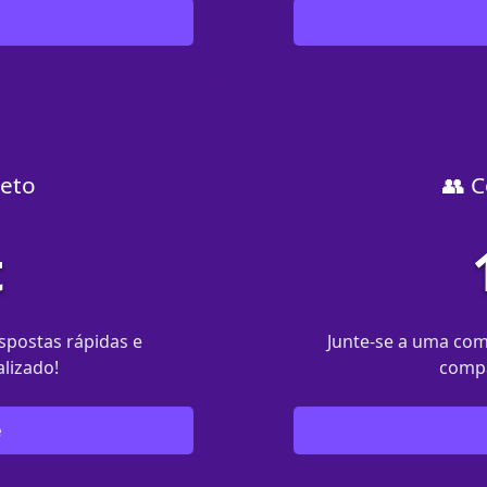
reto
👥 
t
espostas rápidas e
Junte-se a uma com
lizado!
compa
e