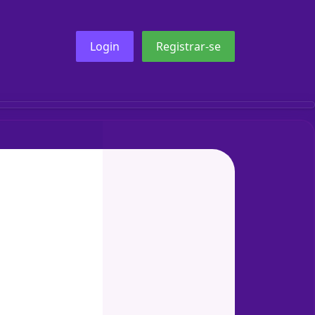
Login
Registrar-se