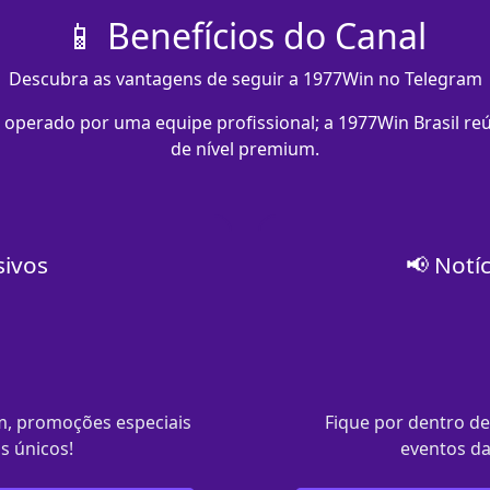
📱 Benefícios do Canal
Descubra as vantagens de seguir a 1977Win no Telegram
 operado por uma equipe profissional; a 1977Win Brasil reú
de nível premium.
sivos
📢 Notí
m, promoções especiais
Fique por dentro d
s únicos!
eventos da