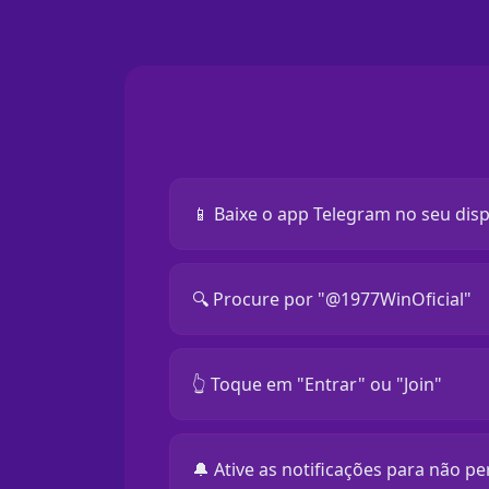
📱 Baixe o app Telegram no seu disp
🔍 Procure por "@1977WinOficial"
👆 Toque em "Entrar" ou "Join"
🔔 Ative as notificações para não p