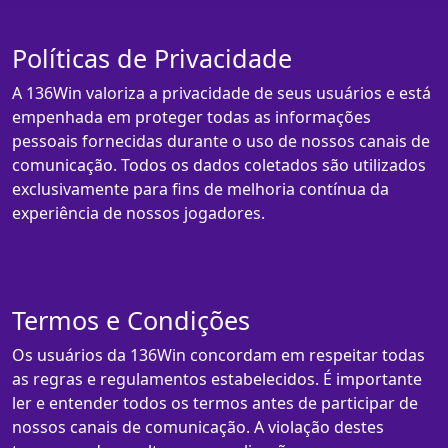
Políticas de Privacidade
A 136Win valoriza a privacidade de seus usuários e está
empenhada em proteger todas as informações
pessoais fornecidas durante o uso de nossos canais de
comunicação. Todos os dados coletados são utilizados
exclusivamente para fins de melhoria contínua da
experiência de nossos jogadores.
Termos e Condições
Os usuários da 136Win concordam em respeitar todas
as regras e regulamentos estabelecidos. É importante
ler e entender todos os termos antes de participar de
nossos canais de comunicação. A violação destes