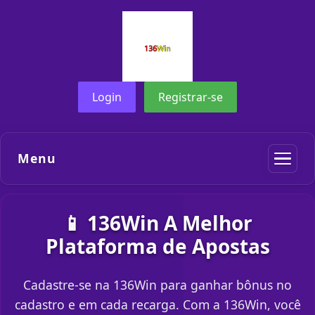
Login
Registrar-se
Menu
📱 136Win A Melhor
Plataforma de Apostas
Cadastre-se na 136Win para ganhar bônus no
cadastro e em cada recarga. Com a 136Win, você