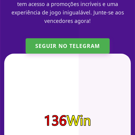
tem acesso a promoções incríveis e uma
experiência de jogo inigualável. Junte-se aos
vencedores agora!
SEGUIR NO TELEGRAM