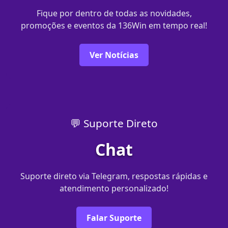
Fique por dentro de todas as novidades,
promoções e eventos da 136Win em tempo real!
Ver Notícias
💬 Suporte Direto
Chat
Suporte direto via Telegram, respostas rápidas e
atendimento personalizado!
Falar Suporte