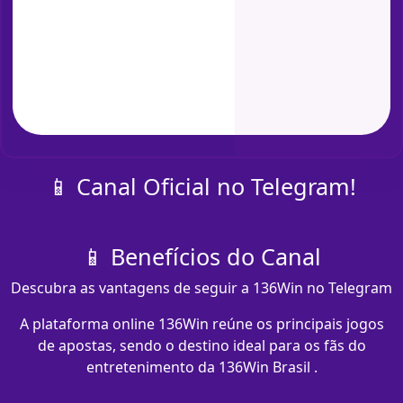
📱 Canal Oficial no Telegram!
📱 Benefícios do Canal
Descubra as vantagens de seguir a 136Win no Telegram
A plataforma online 136Win reúne os principais jogos
de apostas, sendo o destino ideal para os fãs do
entretenimento da 136Win Brasil .