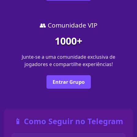
👥 Comunidade VIP
1000+
Junte-se a uma comunidade exclusiva de
jogadores e compartilhe experiências!
Entrar Grupo
📱 Como Seguir no Telegram