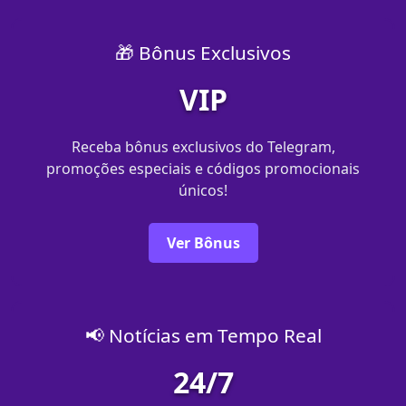
🎁 Bônus Exclusivos
VIP
Receba bônus exclusivos do Telegram,
promoções especiais e códigos promocionais
únicos!
Ver Bônus
📢 Notícias em Tempo Real
24/7