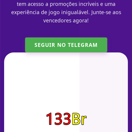
tem acesso a promoções incríveis e uma
experiência de jogo inigualável. Junte-se aos
vencedores agora!
SEGUIR NO TELEGRAM