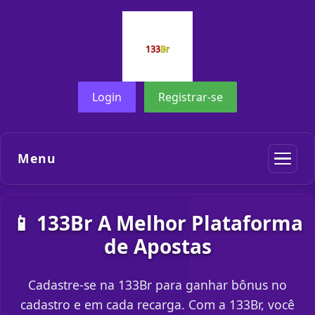
Login
Registrar-se
Menu
📱 133Br A Melhor Plataforma
de Apostas
Cadastre-se na 133Br para ganhar bônus no
cadastro e em cada recarga. Com a 133Br, você