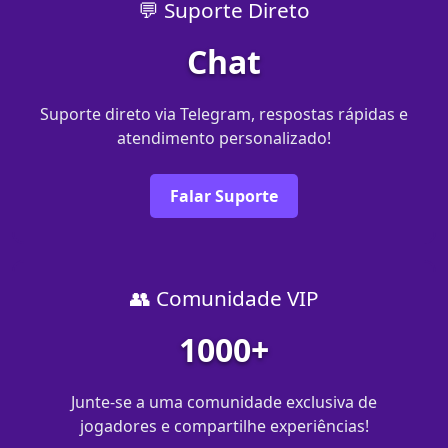
💬 Suporte Direto
Chat
Suporte direto via Telegram, respostas rápidas e
atendimento personalizado!
Falar Suporte
👥 Comunidade VIP
1000+
Junte-se a uma comunidade exclusiva de
jogadores e compartilhe experiências!