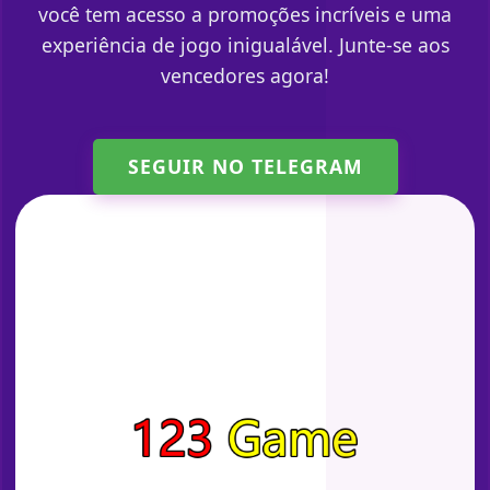
você tem acesso a promoções incríveis e uma
experiência de jogo inigualável. Junte-se aos
vencedores agora!
SEGUIR NO TELEGRAM