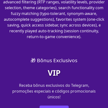
advanced filtering (RTP ranges, volatility levels, provider
selection, theme categories), search functionality com
fuzzy matching (typo-tolerant, synonym-aware,
autocomplete suggestions), favorites system (one-click
saving, quick access sidebar, sync across devices), e
recently played auto-tracking (session continuity,
return-to-game convenience).
🎁 Bônus Exclusivos
VIP
Receba bônus exclusivos do Telegram,
promoções especiais e códigos promocionais
únicos!