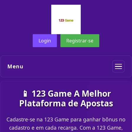
Login
Registrar-se
Menu
📱 123 Game A Melhor
Plataforma de Apostas
Cadastre-se na 123 Game para ganhar bônus no
cadastro e em cada recarga. Com a 123 Game,