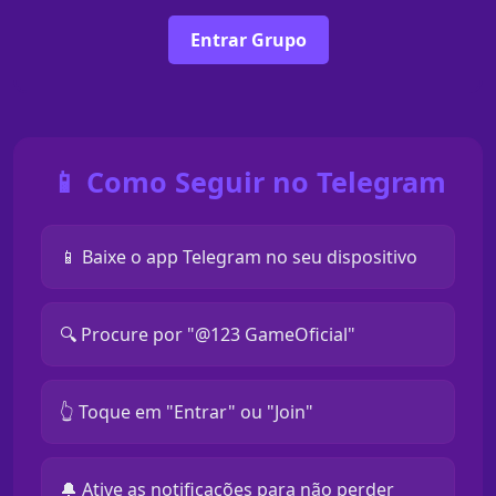
Entrar Grupo
📱 Como Seguir no Telegram
📱 Baixe o app Telegram no seu dispositivo
🔍 Procure por "@123 GameOficial"
👆 Toque em "Entrar" ou "Join"
🔔 Ative as notificações para não perder