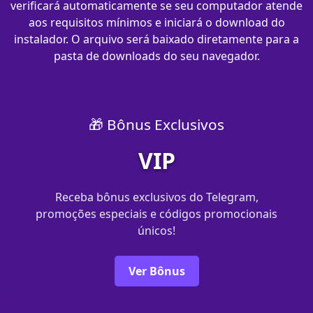
verificará automaticamente se seu computador atende
aos requisitos mínimos e iniciará o download do
instalador. O arquivo será baixado diretamente para a
pasta de downloads do seu navegador.
🎁 Bônus Exclusivos
VIP
Receba bônus exclusivos do Telegram,
promoções especiais e códigos promocionais
únicos!
Ver Bônus