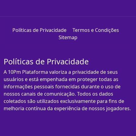
Políticas de Privacidade
Termos e Condições
Sitemap
Políticas de Privacidade
A 10Pm Plataforma valoriza a privacidade de seus
usuários e está empenhada em proteger todas as
informações pessoais fornecidas durante o uso de
nossos canais de comunicação. Todos os dados
coletados são utilizados exclusivamente para fins de
melhoria contínua da experiência de nossos jogadores.