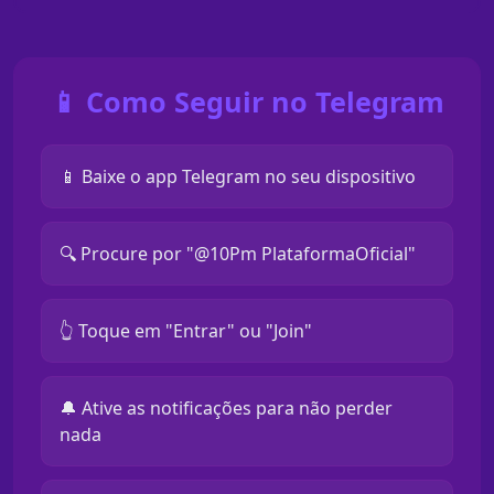
📱 Como Seguir no Telegram
📱 Baixe o app Telegram no seu dispositivo
🔍 Procure por "@10Pm PlataformaOficial"
👆 Toque em "Entrar" ou "Join"
🔔 Ative as notificações para não perder
nada