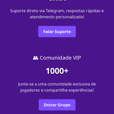
Suporte direto via Telegram, respostas rápidas e
atendimento personalizado!
Falar Suporte
👥 Comunidade VIP
1000+
Junte-se a uma comunidade exclusiva de
jogadores e compartilhe experiências!
Entrar Grupo