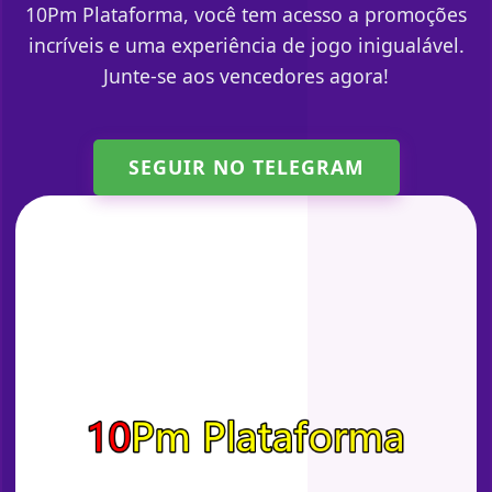
10Pm Plataforma, você tem acesso a promoções
incríveis e uma experiência de jogo inigualável.
Junte-se aos vencedores agora!
SEGUIR NO TELEGRAM