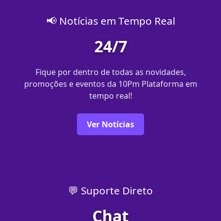
📢 Notícias em Tempo Real
24/7
Fique por dentro de todas as novidades,
promoções e eventos da 10Pm Plataforma em
tempo real!
Ver Notícias
💬 Suporte Direto
Chat