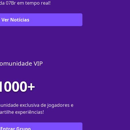
da 07Br em tempo real!
Ver Notícias
Comunidade VIP
1000+
unidade exclusiva de jogadores e
rtilhe experiências!
Entrar Grupo