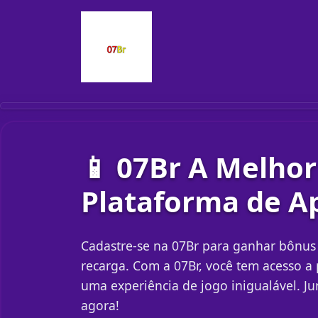
📱 07Br A Melhor
Plataforma de A
Cadastre-se na 07Br para ganhar bônus
recarga. Com a 07Br, você tem acesso a 
uma experiência de jogo inigualável. J
agora!