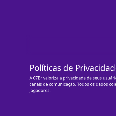
Políticas de Privacida
A 07Br valoriza a privacidade de seus usuá
canais de comunicação. Todos os dados cole
jogadores.