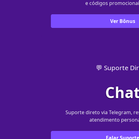
e códigos promocionai
Ver Bônus
💬 Suporte Di
Cha
Suporte direto via Telegram, r
atendimento persona
Falar Suport