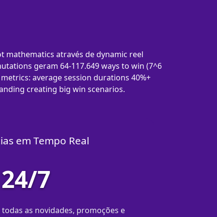
ot mathematics através de dynamic reel
mutations geram 64-117.649 ways to win (7^6
 metrics: average session durations 40%+
nding creating big win scenarios.
cias em Tempo Real
24/7
e todas as novidades, promoções e