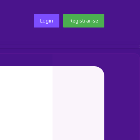
Login
Registrar-se