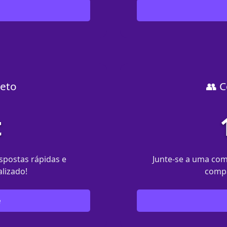
reto
👥 
t
espostas rápidas e
Junte-se a uma com
lizado!
compa
e