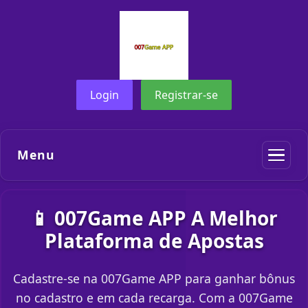
Login
Registrar-se
Menu
📱 007Game APP A Melhor
Plataforma de Apostas
Cadastre-se na 007Game APP para ganhar bônus
no cadastro e em cada recarga. Com a 007Game