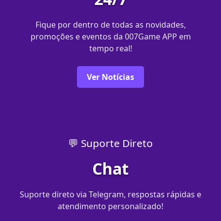
Fique por dentro de todas as novidades,
promoções e eventos da 007Game APP em
tempo real!
Ver Notícias
💬 Suporte Direto
Chat
Suporte direto via Telegram, respostas rápidas e
atendimento personalizado!