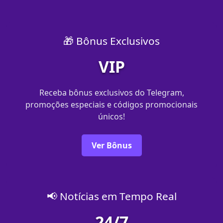
🎁 Bônus Exclusivos
VIP
Receba bônus exclusivos do Telegram,
promoções especiais e códigos promocionais
únicos!
Ver Bônus
📢 Notícias em Tempo Real
24/7