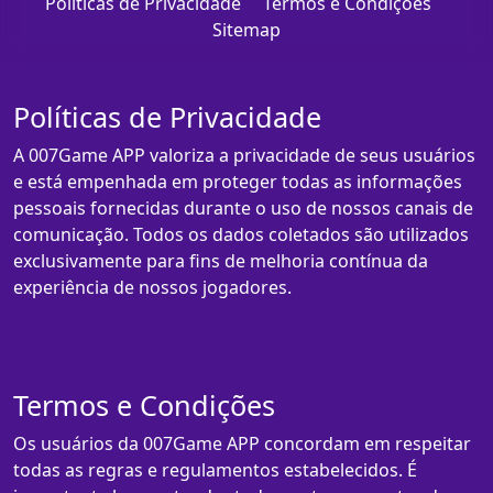
Políticas de Privacidade
Termos e Condições
Sitemap
Políticas de Privacidade
A 007Game APP valoriza a privacidade de seus usuários
e está empenhada em proteger todas as informações
pessoais fornecidas durante o uso de nossos canais de
comunicação. Todos os dados coletados são utilizados
exclusivamente para fins de melhoria contínua da
experiência de nossos jogadores.
Termos e Condições
Os usuários da 007Game APP concordam em respeitar
todas as regras e regulamentos estabelecidos. É