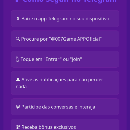
📱 Baixe o app Telegram no seu dispositivo
🔍 Procure por "@007Game APPOficial"
👆 Toque em "Entrar" ou "Join"
🔔 Ative as notificações para não perder
nada
💬 Participe das conversas e interaja
🎁 Receba bônus exclusivos