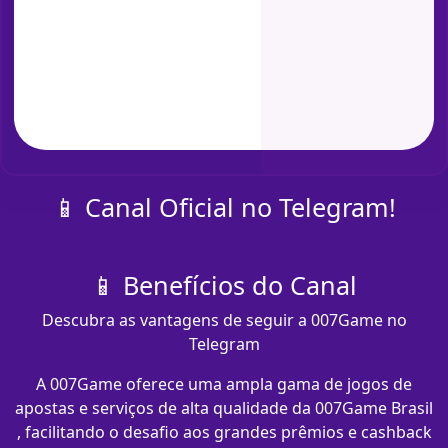
📱 Canal Oficial no Telegram!
📱 Benefícios do Canal
Descubra as vantagens de seguir a 007Game no
Telegram
A 007Game oferece uma ampla gama de jogos de
apostas e serviços de alta qualidade da 007Game Brasil
, facilitando o desafio aos grandes prêmios e cashback