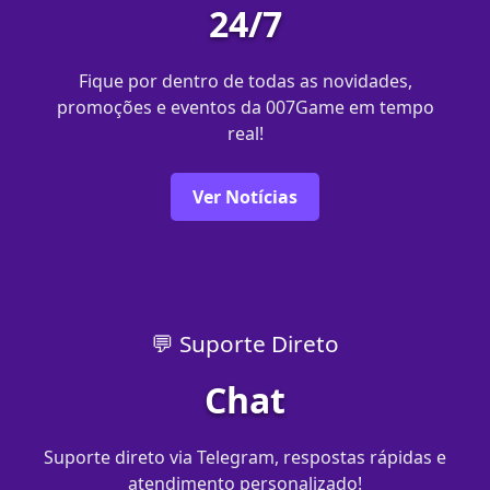
24/7
Fique por dentro de todas as novidades,
promoções e eventos da 007Game em tempo
real!
Ver Notícias
💬 Suporte Direto
Chat
Suporte direto via Telegram, respostas rápidas e
atendimento personalizado!