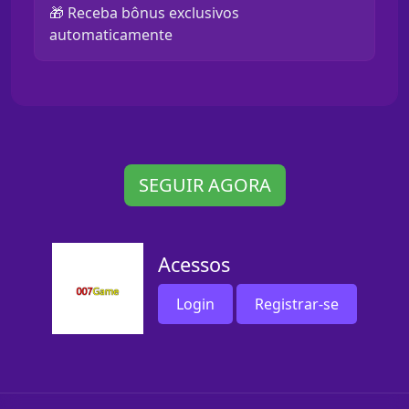
🎁 Receba bônus exclusivos
automaticamente
SEGUIR AGORA
Acessos
Login
Registrar-se