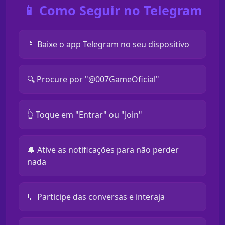
📱 Como Seguir no Telegram
📱 Baixe o app Telegram no seu dispositivo
🔍 Procure por "@007GameOficial"
👆 Toque em "Entrar" ou "Join"
🔔 Ative as notificações para não perder
nada
💬 Participe das conversas e interaja