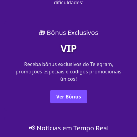
dificuldades:
🎁 Bônus Exclusivos
VIP
Receba bônus exclusivos do Telegram,
promoções especiais e códigos promocionais
únicos!
Ver Bônus
📢 Notícias em Tempo Real